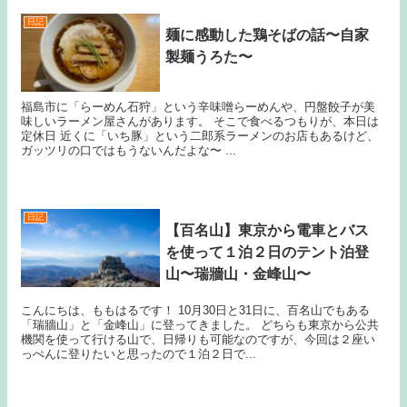
日記
麺に感動した鶏そばの話〜自家
製麺うろた〜
福島市に「らーめん石狩」という辛味噌らーめんや、円盤餃子が美
味しいラーメン屋さんがあります。 そこで食べるつもりが、本日は
定休日 近くに「いち豚」という二郎系ラーメンのお店もあるけど、
ガッツリの口ではもうないんだよな〜 ...
日記
【百名山】東京から電車とバス
を使って１泊２日のテント泊登
山〜瑞牆山・金峰山〜
こんにちは、ももはるです！ 10月30日と31日に、百名山でもある
「瑞牆山」と「金峰山」に登ってきました。 どちらも東京から公共
機関を使って行ける山で、日帰りも可能なのですが、今回は２座い
っぺんに登りたいと思ったので１泊２日で...