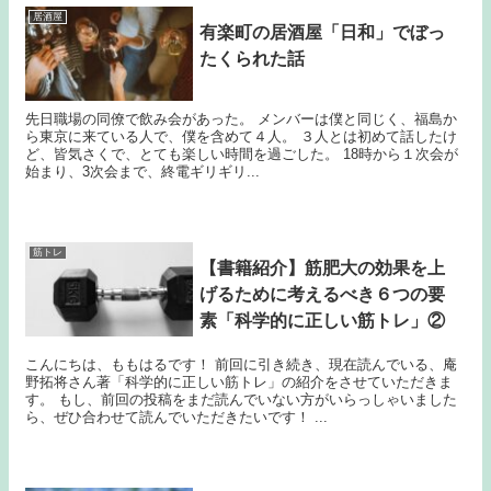
居酒屋
有楽町の居酒屋「日和」でぼっ
たくられた話
先日職場の同僚で飲み会があった。 メンバーは僕と同じく、福島か
ら東京に来ている人で、僕を含めて４人。 ３人とは初めて話したけ
ど、皆気さくで、とても楽しい時間を過ごした。 18時から１次会が
始まり、3次会まで、終電ギリギリ...
筋トレ
【書籍紹介】筋肥大の効果を上
げるために考えるべき６つの要
素「科学的に正しい筋トレ」②
こんにちは、ももはるです！ 前回に引き続き、現在読んでいる、庵
野拓将さん著「科学的に正しい筋トレ」の紹介をさせていただきま
す。 もし、前回の投稿をまだ読んでいない方がいらっしゃいました
ら、ぜひ合わせて読んでいただきたいです！ ...