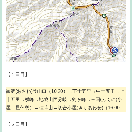
【１日目】
御沢(おさわ)登山口（10:20）→下十五里→中十五里→上
十五里→横峰→地蔵山西分岐→剣ヶ峰→三国(みくに)小
屋（昼休憩）→種蒔山→切合小屋(きりあわせ)（16:00）
【２日目】