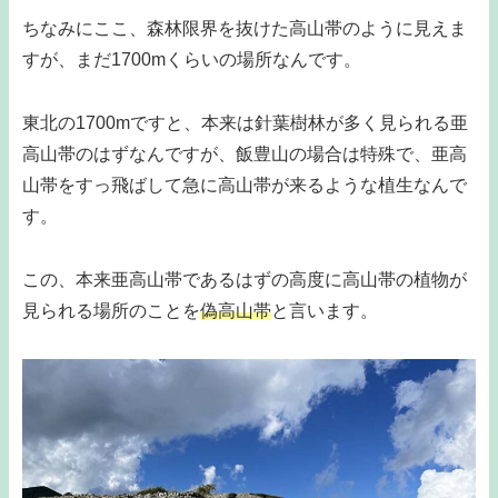
ちなみにここ、森林限界を抜けた高山帯のように見えま
すが、まだ1700mくらいの場所なんです。
東北の1700mですと、本来は針葉樹林が多く見られる亜
高山帯のはずなんですが、飯豊山の場合は特殊で、亜高
山帯をすっ飛ばして急に高山帯が来るような植生なんで
す。
この、本来亜高山帯であるはずの高度に高山帯の植物が
見られる場所のことを
偽高山帯
と言います。