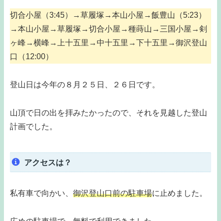
切合小屋（3:45）→草履塚→本山小屋→飯豊山（5:23）
→本山小屋→草履塚→切合小屋→種蒔山→三国小屋→剣
ヶ峰→横峰→上十五里→中十五里→下十五里→御沢登山
口（12:00）
登山日は今年の８月２５日、２６日です。
山頂で日の出を拝みたかったので、それを見越した登山
計画でした。
アクセスは？
私有車で向かい、
御沢登山口前の駐車場
に止めました。