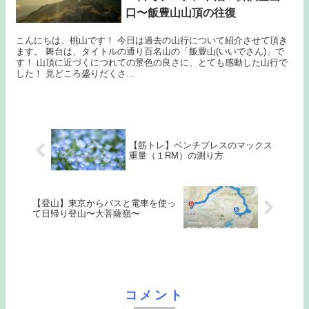
口〜飯豊山山頂の往復
こんにちは、桃山です！ 今日は過去の山行について紹介させて頂き
ます。 舞台は、タイトルの通り百名山の「飯豊山(いいでさん)」で
す！ 山頂に近づくにつれての景色の良さに、とても感動した山行で
した！ 見どころ盛りだくさ...
【筋トレ】ベンチプレスのマックス
重量（１RM）の測り方
【登山】東京からバスと電車を使っ
て日帰り登山〜大菩薩嶺〜
コメント