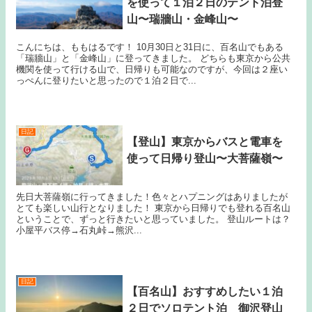
を使って１泊２日のテント泊登
山〜瑞牆山・金峰山〜
こんにちは、ももはるです！ 10月30日と31日に、百名山でもある
「瑞牆山」と「金峰山」に登ってきました。 どちらも東京から公共
機関を使って行ける山で、日帰りも可能なのですが、今回は２座い
っぺんに登りたいと思ったので１泊２日で...
日記
【登山】東京からバスと電車を
使って日帰り登山〜大菩薩嶺〜
先日大菩薩嶺に行ってきました！色々とハプニングはありましたが
とても楽しい山行となりました！ 東京から日帰りでも登れる百名山
ということで、ずっと行きたいと思っていました。 登山ルートは？
小屋平バス停→石丸峠→熊沢...
日記
【百名山】おすすめしたい１泊
２日でソロテント泊 御沢登山