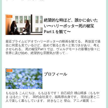
日記
絶望的な時ほど、誰かに会いた
い〜ハリーポッター死の秘宝
Part１を観て〜
最近プライムビデオでハリーポッターの映画を観てる。 再放送で過
去に何度も見ているけど、改めて観ると色々と気づきがあり、考え
させられる。 死の秘宝Part１では、ヴォルデモートの影響が徐々に
世界に及び始め、絶望的な雰囲気が漂って...
日記
プロフィール
ももはる こんにちは、ももはるです！ 自己紹介 桃山晴多（ももや
ま はるた）です。 30代会社員で、福島県出身です。 現在は妻と二
人で楽しく暮らしています。 好きなこと 登山、アニメ鑑賞（...