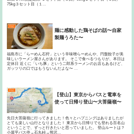
75kg３セット目（１...
日記
麺に感動した鶏そばの話〜自家
製麺うろた〜
福島市に「らーめん石狩」という辛味噌らーめんや、円盤餃子が美
味しいラーメン屋さんがあります。 そこで食べるつもりが、本日は
定休日 近くに「いち豚」という二郎系ラーメンのお店もあるけど、
ガッツリの口ではもうないんだよな〜 ...
日記
【登山】東京からバスと電車を
使って日帰り登山〜大菩薩嶺〜
先日大菩薩嶺に行ってきました！色々とハプニングはありましたが
とても楽しい山行となりました！ 東京から日帰りでも登れる百名山
ということで、ずっと行きたいと思っていました。 登山ルートは？
小屋平バス停→石丸峠→熊沢...